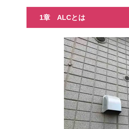
1章
ALC
とは