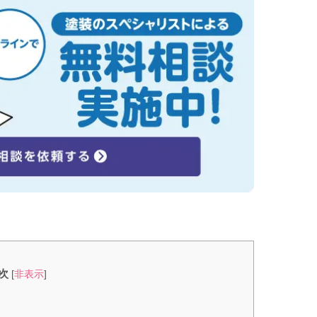
次
[
非表示
]