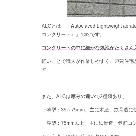
ALCとは、「
A
utoclaved
L
ightweight aerat
コンクリート）」の略です。
コンクリートの中に細かな気泡がたくさん
軽いことで職人が作業しやすく、戸建住宅
す。
また、
ALC
は
厚みの違い
で
2
種類あり、
・薄型：
35
～
75mm
、主に木造、鉄骨造に
・厚型：
75mm
以上、主に鉄骨造、鉄筋コ