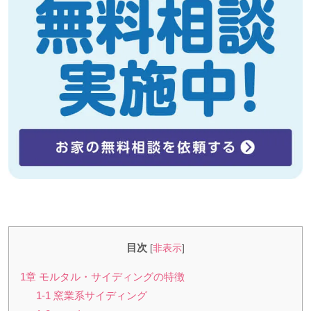
目次
[
非表示
]
1章 モルタル・サイディングの特徴
1-1 窯業系サイディング