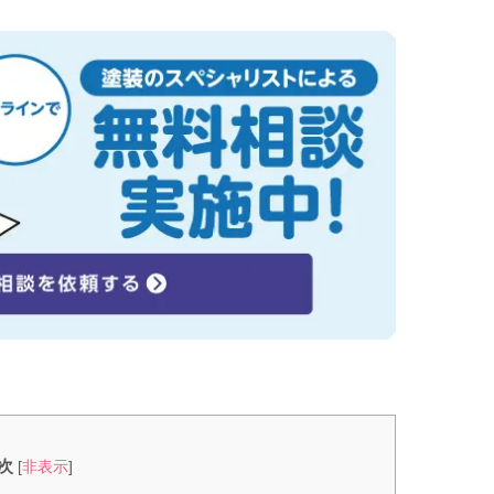
次
[
非表示
]