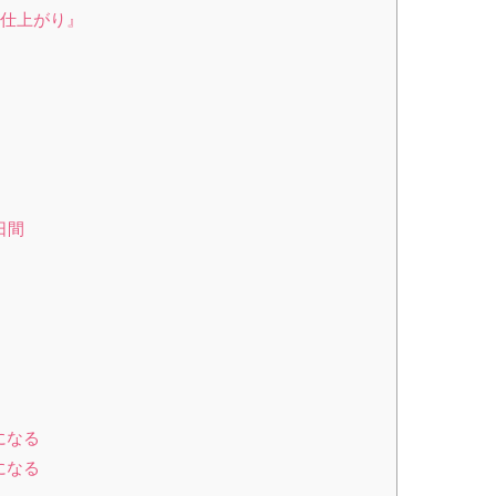
な仕上がり』
日間
になる
になる