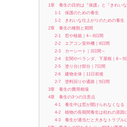
1章 養生の目的は『保護』と『きれい
1-1 保護のための養生
1-2 きれいな仕上がりのための養生
2章 養生の種類と期間
2-1 窓や植栽｜4～8日間
2-2 エアコン室外機｜8日間
2-3 カーシート｜3日間～
2-4 玄関やベランダ、下屋根｜8～9
2-5 塗り分け部分｜7日間
2-6 建物全体｜11日前後
2-7 塗料回りや通路｜9日間
3章 養生の費用相場
4章 養生の3つの注意点
4-1 養生中は窓が開けられなくなる
4-2 植物の長期間養生は枯れの原因
4-3 養生が適当だと大きなトラブル