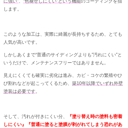
に強い”
、
“色褪せしにくい”という機能
のコーティングを指
します。
このような加工は、実際に綺麗が長持ちするため、とても
人気が高いです。
しかしあくまで“普通のサイディングよりも”汚れにくい”と
いうだけで、メンテナンスフリーではありません。
見えにくくても確実に劣化は進み、カビ・コケの繁殖やひ
び割れなどが起こってくるため、
築
10
年以降でいずれ外壁
塗装は必要です
。
そして、汚れが付きにくい分、
『塗り替え時の塗料も密着
しにくい』『普通に塗ると塗膜が剥がれてしまう恐れがあ