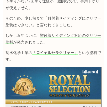
下塗りがない
2
回塗り仕様が一般的なので、専用下塗り
が使えません。
そのため、少し前まで「難付着サイディングにクリヤー
塗装はできない」と言われてきました。
しかし近年ついに、
難付着サイディング対応のクリヤー
塗料
が発売されました。
菊水化学工業の
「ロイヤルセラクリヤー」
という塗料で
す。