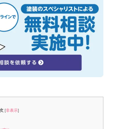
次
[
非表示
]