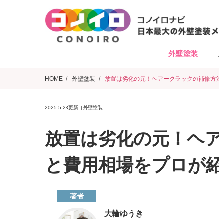
外壁塗装
HOME
外壁塗装
放置は劣化の元！ヘアークラックの補修方
2025.5.23
更新
外壁塗装
放置は劣化の元！ヘ
と費用相場をプロが
大輪ゆうき