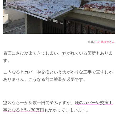
出典:
街の屋根やさん
表面にさびが出てきてしまい、剥がれている箇所もありま
す。
こうなるとカバーや交換という大がかりな工事で直すしか
ありません。こうなる前に塗装が必要です。
塗装なら一か所数千円で済みますが、
庇のカバーや交換工
事となると
5
～
30
万円
もかかってしまいます。