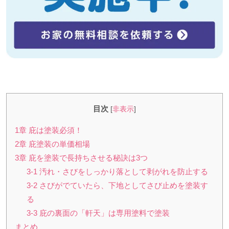
目次
[
非表示
]
1章 庇は塗装必須！
2章 庇塗装の単価相場
3章 庇を塗装で長持ちさせる秘訣は3つ
3-1 汚れ・さびをしっかり落として剥がれを防止する
3-2 さびがでていたら、下地としてさび止めを塗装す
る
3-3 庇の裏面の「軒天」は専用塗料で塗装
まとめ