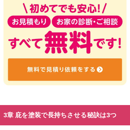
3章 庇を塗装で長持ちさせる秘訣は
3
つ