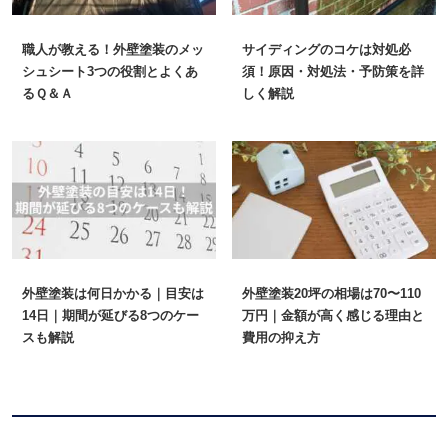
職人が教える！外壁塗装のメッ
サイディングのコケは対処必
シュシート3つの役割とよくあ
須！原因・対処法・予防策を詳
るＱ＆Ａ
しく解説
外壁塗装は何日かかる｜目安は
外壁塗装20坪の相場は70〜110
14日｜期間が延びる8つのケー
万円｜金額が高く感じる理由と
スも解説
費用の抑え方