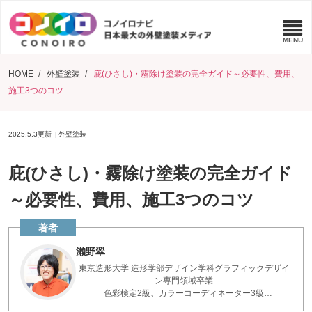
HOME
外壁塗装
庇(ひさし)・霧除け塗装の完全ガイド～必要性、費用、
施工3つのコツ
2025.5.3
更新
外壁塗装
庇(ひさし)・霧除け塗装の完全ガイド
～必要性、費用、施工3つのコツ
瀨野翠
東京造形大学 造形学部デザイン学科グラフィックデザイ
ン専門領域卒業
色彩検定2級、カラーコーディネーター3級
「色」の専門家。DESIGN COMPETITION優秀賞、ZOKEI