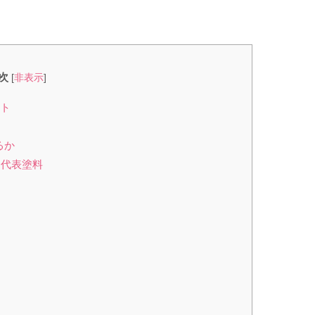
次
[
非表示
]
ント
るか
＆代表塗料