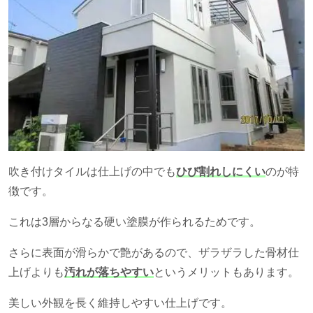
吹き付けタイルは仕上げの中でも
ひび割れしにくい
のが特
徴です。
これは
3
層からなる硬い塗膜が作られるためです。
さらに表面が滑らかで艶があるので、ザラザラした骨材仕
上げよりも
汚れが落ちやすい
というメリットもあります。
美しい外観を長く維持しやすい仕上げです。