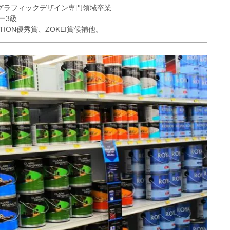
グラフィックデザイン専門領域卒業
ー3級
ITION優秀賞、ZOKEI賞候補他。