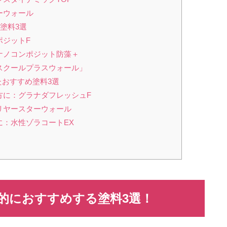
ーウォール
塗料3選
ポジットF
ナノコンポジット防藻＋
レスクールプラスウォール」
おすすめ塗料3選
方に：グラナダフレッシュF
リヤースターウォール
に：水性ゾラコートEX
合的におすすめする塗料
3
選！