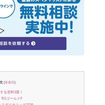
次
[
非表示
]
する塗料3選！
！RSゴールドF
レスダイナミックTOP