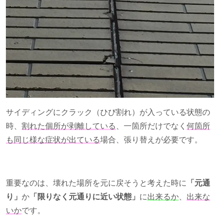
サイディングにクラック（ひび割れ）が入っている状態の
時、
割れた個所が剥離している
、一箇所だけでなく
何箇所
も同じ様な症状が出ている
場合、張り替えが必要です。
重要なのは、壊れた場所を元に戻そうと考えた時に
「元通
り」
か
「限りなく元通りに近い状態」
に
出来るか
、
出来な
いか
です。