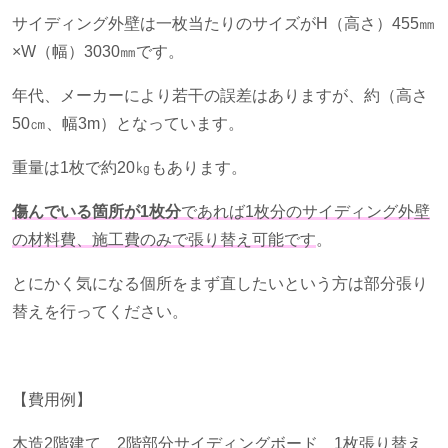
サイディング外壁は一枚当たりのサイズが
H
（高さ）
455
㎜
×
W
（幅）
3030
㎜です。
年代、メーカーにより若干の誤差はありますが、約（高さ
50
㎝、幅
3m
）となっています。
重量は
1
枚で約
20
㎏もあります。
傷んでいる箇所が1枚分
であれば
1
枚分のサイディング外壁
の材料費、施工費のみで張り替え可能です
。
とにかく気になる個所をまず直したいという方は部分張り
替えを行ってください。
【費用例】
木造
2
階建て
2
階部分サイディングボード 1枚張り替え