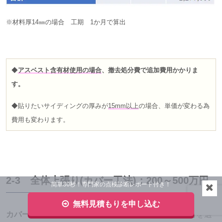
※材料厚14㎜の場合 工期 1か月で算出
◆
アスベスト含有材使用の場合
、
撤去処分費で
追加費用
かかりま
す。
◆貼りたいサイディングの厚みが
15mm以上
の場合、単価が変わる為
費用も変わります。
2-3 全体上張り(カバー工法)：200～500万円
簡単30秒！専門家の点検診断レポート付き！
無料見積もりを申し込む
カバー工法
の場合、今までの外壁とは全く違った素材を選