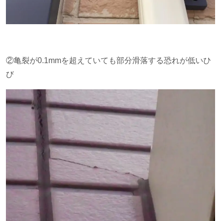
②亀裂が0.1
mm
を超えていても部分滑落する恐れが低いひ
び