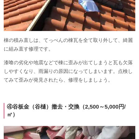
棟の積み直しは、てっぺんの棟瓦を全て取り外して、綺麗
に組み直す修理です。
漆喰の劣化や地震などで棟に歪みが出てしまうと瓦も欠落
しやすくなり、雨漏りの原因になってしまいます。点検し
てみて歪みが発見されたら、修理をしましょう。
④谷板金（谷樋）撤去・交換（
2,500
～
5,000
円
/
㎡）