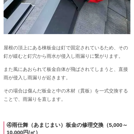
屋根の頂上にある棟板金は釘で固定されているため、その
釘が緩むと釘穴から雨水が侵入し雨漏りに繋がります。
また風にあおられて板金自体が飛ばされてしまうと、直接
雨が侵入し雨漏りが起きます。
その場合は傷んだ板金と中の木材（貫板）を一式交換する
ことで、雨漏りを直します。
④雨仕舞（あまじまい）板金の修理交換（
5,000
～
10,000
円
/
㎡）