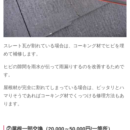
スレート瓦が割れている場合は、コーキング材でヒビを埋
めて補修します。
ヒビの隙間を雨水が伝って雨漏りするのを改善するためで
す。
屋根材が完全に割れてしまっている場合は、ピッタリとハ
マりそうであればコーキング材でくっつける修理方法もあ
ります。
②屋根一部交換（
20,000
～
50,000
円
/
一箇所）