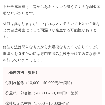
また金属屋根は、昔からあるトタンや軽くて丈夫な鋼板屋
根などがあります。
材質は異なりますが、いずれもメンテナンス不足や台風な
どの自然災害によって雨漏りが発生する可能性がありま
す。
修理方法は簡単なものから大規模なものまでありますが、
雨漏りを直すためには専門業者の点検を受けて必要な修理
を行っていきましょう。
【修理方法・費用】
①割れ補修（
10,000
～
40,000
円
/
一箇所）
②屋根一部交換（
20,000
～
50,000
円
/
一箇所）
③棟板金の交換（
5,000
～
10,000
円
/m
）