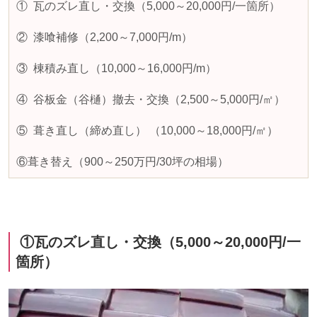
① 瓦のズレ直し・交換（
5,000
～
20,000
円
/
一箇所）
② 漆喰補修（
2,200
～
7,000
円
/m
）
③ 棟積み直し（
10,000
～
16,000
円
/m
）
④ 谷板金（谷樋）撤去・交換（
2,500
～
5,000
円
/
㎡）
⑤ 葺き直し（締め直し） （
10,000
～
18,000
円
/
㎡）
⑥葺き替え（
900
～
250
万円
/30
坪の相場）
①
瓦のズレ直し・交換（
5,000
～
20,000
円
/
一
箇所）