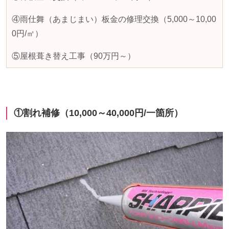
④雨仕舞（あまじまい）板金の修理交換（
5,000
～
10,00
0
円
/
㎡）
⑤屋根葺き替え工事（
90
万円～）
①
割れ補修（
10,000
～
40,000
円
/
一箇所）