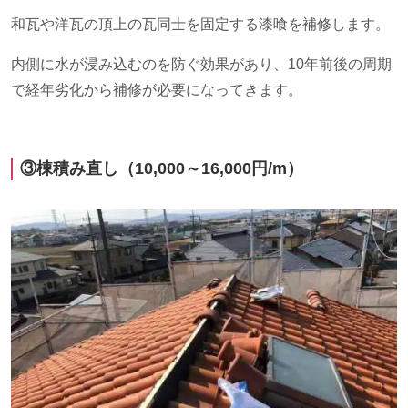
和瓦や洋瓦の頂上の瓦同士を固定する漆喰を補修します。
内側に水が浸み込むのを防ぐ効果があり、
10
年前後の周期
で経年劣化から補修が必要になってきます。
③棟積み直し（
10,000
～
16,000
円
/m
）