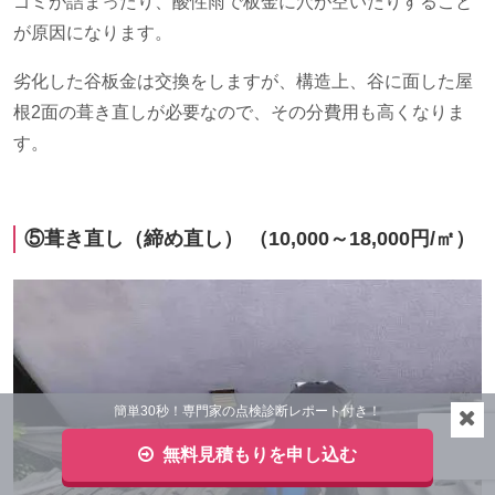
ゴミが詰まったり、酸性雨で板金に穴が空いたりすること
が原因になります。
劣化した谷板金は交換をしますが、構造上、谷に面した屋
根
2
面の葺き直しが必要なので、その分費用も高くなりま
す。
⑤葺き直し（締め直し） （
10,000
～
18,000
円
/
㎡）
簡単30秒！専門家の点検診断レポート付き！
無料見積もりを申し込む