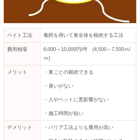
ベイト工法
毒餌を用いて巣全体を根絶する工法
費用相場
6,000～
10,000
円
/
坪
(4,500
～
7,500
ｍ
/
ｍ
)
メリット
・巣ごとの根絶できる
・臭いがない
・人やペットに悪影響がない
・施工時間が短い
デメリット
・バリア工法よりも費用が高い