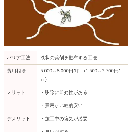
バリア工法
液状の薬剤を散布する工法
費用相場
5,000～
8,000
円
/
坪
(1,500
～
2,700
円
/
㎡
)
メリット
・駆除に即効性がある
・費用が比較的安い
デメリット
・施工中の換気が必要
・臭いがする