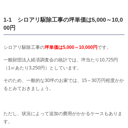
1-1 シロアリ駆除工事の坪単価は
5,000
～
10,0
00
円
シロアリ駆除工事の
坪単価は
5
,000～10,000円
です。
一般財団法人経済調査会の統計では、坪当たり
10,725
円
（
1
㎡あたり
3,250
円）としています。
そのため、一般的な
30
坪のお家では、
15
～
30
万円程度かか
るとみておきましょう。
ただし、状況によって追加の費用がかかるケースもありま
す。