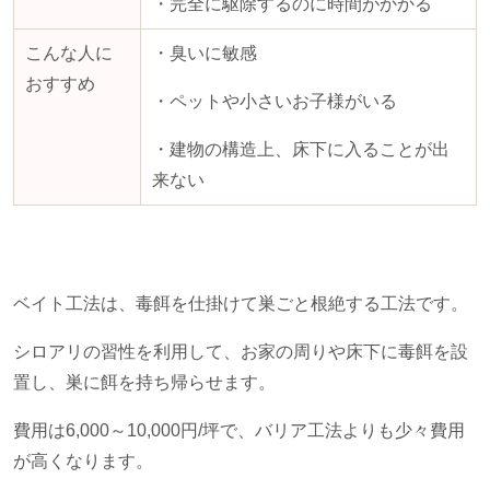
・完全に駆除するのに時間がかかる
こんな人に
・臭いに敏感
おすすめ
・ペットや小さいお子様がいる
・建物の構造上、床下に入ることが出
来ない
ベイト工法は、毒餌を仕掛けて巣ごと根絶する工法です。
シロアリの習性を利用して、お家の周りや床下に毒餌を設
置し、巣に餌を持ち帰らせます。
費用は
6,000
～
10,000
円
/
坪で、バリア工法よりも少々費用
が高くなります。