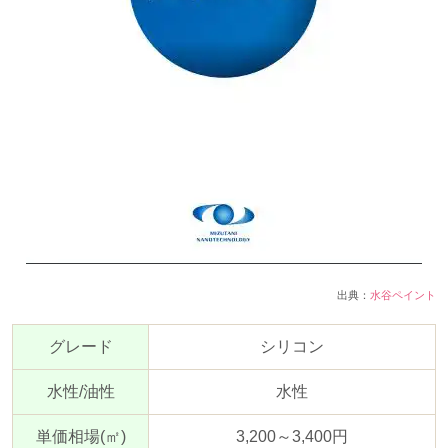
出典：
水谷ペイント
グレード
シリコン
水性
/
油性
水性
単価相場
(
㎡
)
3,200～
3,400
円