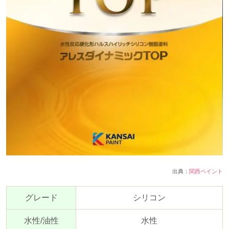
出典：
関西ペイント
グレード
シリコン
水性
/
油性
水性