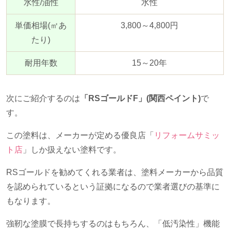
水性
/
油性
水性
単価相場
(
㎡あ
3,800～
4,800
円
たり
)
耐用年数
15～
20
年
次にご紹介するのは
「RSゴールドF」(関西ペイント)
で
す。
この塗料は、メーカーが定める優良店「
リフォームサミッ
ト店
」しか扱えない塗料です。
RSゴールドを勧めてくれる業者は、塗料メーカーから品質
を認められているという証拠になるので業者選びの基準に
もなります。
強靭な塗膜で長持ちするのはもちろん、「低汚染性」機能