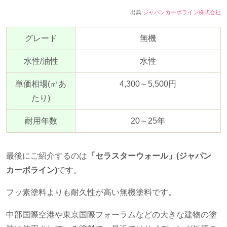
出典:
ジャパンカーボライン株式会社
グレード
無機
水性
/
油性
水性
単価相場
(
㎡あ
4,300～
5,500
円
たり
)
耐用年数
20～
25
年
最後にご紹介するのは
「セラスターウォール」(ジャパン
カーボライン)
です。
フッ素塗料よりも耐久性が高い無機塗料です。
中部国際空港や東京国際フォーラムなどの大きな建物の塗