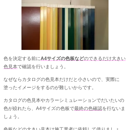
色を決定する前に
A4サイズの色板など
のできるだけ大きい
色見本
で確認を行いましょう。
なぜならカタログの色見本だけだと小さいので、実際に
塗ったイメージをするのが難しいからです。
カタログの色見本やカラーシミュレーションでだいたいの
色が絞れたら、
A4
サイズの色板で
最終の色確認
を行ないま
しょう。
色板などの大きい見本は施工業者に依頼して借りましょ