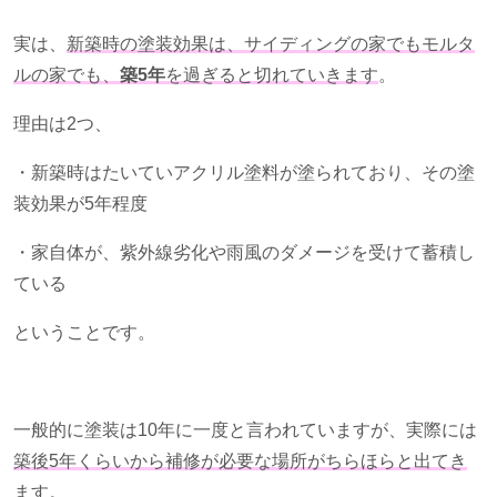
実は、
新築時の塗装効果は、サイディングの家でもモルタ
ルの家でも、
築5年
を過ぎると切れていきます
。
理由は
2
つ、
・新築時はたいていアクリル塗料が塗られており、その塗
装効果が
5
年程度
・家自体が、紫外線劣化や雨風のダメージを受けて蓄積し
ている
ということです。
一般的に塗装は
10
年に一度と言われていますが、実際には
築後
5
年くらいから補修が必要な場所がちらほらと出てき
ます
。