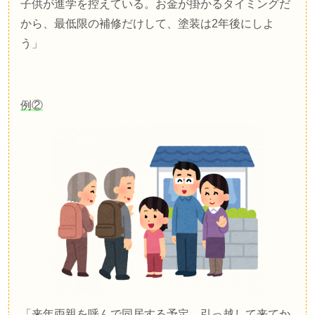
子供が進学を控えている。お金が掛かるタイミングだ
から、最低限の補修だけして、塗装は
2
年後にしよ
う」
例②
「来年両親を呼んで同居する予定。引っ越して来てか