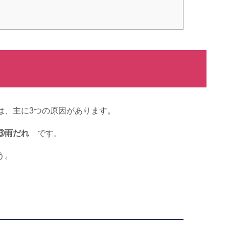
は、主に
3
つの原因があります。
③雨だれ
です。
う。