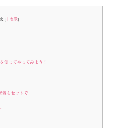
次
[
非表示
]
ジを使ってやってみよう！
塗装もセットで
ト