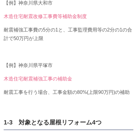
【例】神奈川県大和市
木造住宅耐震改修工事費等補助金制度
耐震補強工事費の
5
分の
1
と、工事監理費用等の
2
分の
1
の合
計で
50
万円が上限
【例】神奈川県平塚市
木造住宅耐震補強工事の補助金
耐震工事を行う場合、工事金額の
80%(
上限
90
万円
)
の補助
1-3 対象となる屋根リフォーム
4
つ