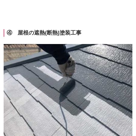
④ 屋根の遮熱
(
断熱
)
塗装工事