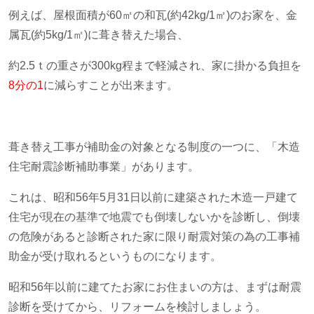
例えば、屋根面積が
60
㎡の和瓦
(
約
42kg/1
㎡
)
のお家を、金
属瓦
(
約
5kg/1
㎡
)
に葺き替えた場合、
約
2.5
ｔの重さが
300kg
程まで軽減され、家に掛かる負担を
8分の1
に減らすことが出来ます。
葺き替え工事が補助金の対象となる制度の一つに、「木造
住宅耐震診断補助事業」があります。
これは、昭和
56
年
5
月
31
日以前に建築された木造一戸建て
住宅が現在の基準で地震でも倒壊しないかを診断し、倒壊
の危険があると診断された家に限り耐震対策の為の工事補
助金が受け取れるというものになります。
昭和
56
年以前に建てたお家にお住まいの方は、まずは耐震
診断を受けてから、リフォームを検討しましょう。