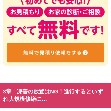
3章 凍害の放置は
NG
！進行するといず
れ大規模修繕に
…