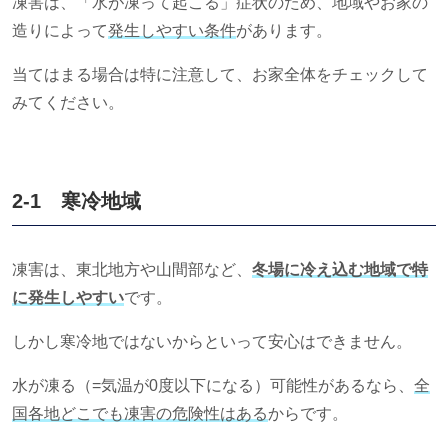
凍害は、「水が凍って起こる」症状のため、地域やお家の
造りによって
発生しやすい条件
があります。
当てはまる場合は特に注意して、お家全体をチェックして
みてください。
2-1 寒冷地域
凍害は、東北地方や山間部など、
冬場に冷え込む地域で特
に発生しやすい
です。
しかし寒冷地ではないからといって安心はできません。
水が凍る（
=
気温が
0
度以下になる）可能性があるなら、
全
国各地どこでも凍害の危険性はある
からです。