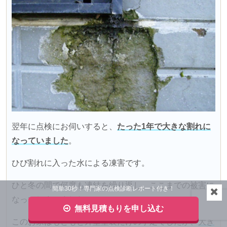
翌年に点検にお伺いすると、
たった1年で大きな割れに
なっていました
。
ひび割れに入った水による凍害です。
ひと冬の間で何度も凍結を繰り返し、ここまでの被害に
簡単30秒！専門家の点検診断レポート付き！
なってしまいました。
無料見積もりを申し込む
このお家はもともと外壁塗装だけの予定でしたが、
大き