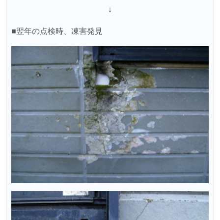
↓
■翌年の点検時、凍害発見