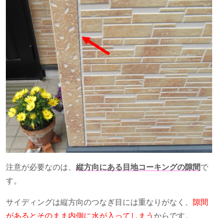
注意が必要なのは、
縦方向にある目地コーキングの隙間
で
す。
サイディングは縦方向のつなぎ目には重なりがなく、
隙間
があるとそのまま内側に水が入ってしまう
からです。