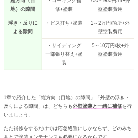
縦方向（目
・コーキング補
700～
900
円
/
ｍ
+
外
地）の隙間
修
+
塗装
壁塗装費用
浮き・反りに
・ビス打ち
+
塗装
1～
2
万円
/
箇所
+
外
よる隙間
壁塗装費用
・サイディング
5～
10
万円
/
枚
+
外
一部張り替え
+
塗
壁塗装費用
装
1章で紹介した「縦方向（目地）の隙間」「外壁の浮き・
反りによる隙間」は、どちらも
外壁塗装と一緒に補修
を行
いましょう。
ただ補修をするだけでは応急処置にしかならず、どのみち
あとで塗装メンテナンスも必要になるからです。