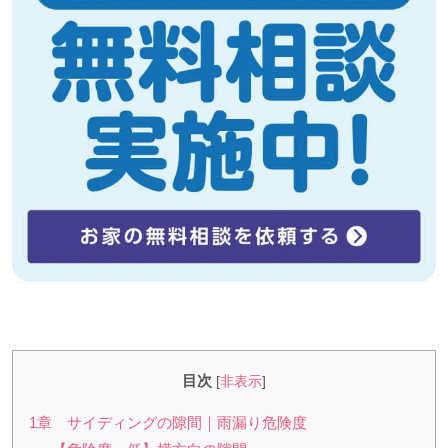
目次
[
非表示
]
1章 サイディングの隙間｜雨漏り危険度