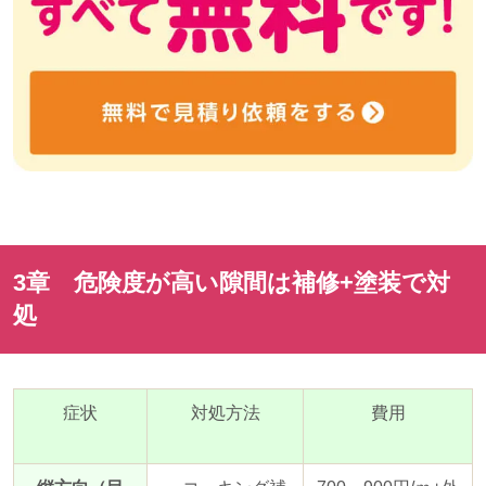
3章 危険度が高い隙間は補修
+
塗装で対
処
症状
対処方法
費用