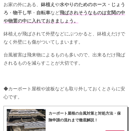
お家の外にある、
鉢植え
や
水やりのためのホース・じょう
ろ
・
物干し竿
・
自転車
など
飛ばされそうなものは玄関の中
や物置の中に入れておきましょう。
鉢植えが飛ばされて外壁などにぶつかると、鉢植えだけで
なく外壁にも傷がついてしまいます。
台風被害は飛来物によるものも多いので、出来るだけ飛ば
されるものを減らすことが大切です。
◆カーポート屋根や波板なども取り外しておくとさらに安
心です。
カーポート屋根の台風対策と対処方法・保
険申請の流れまで徹底解説！