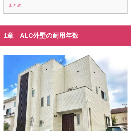
まとめ
1章
ALC
外壁の耐用年数