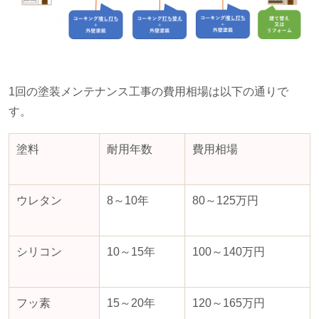
1回の塗装メンテナンス工事の費用相場は以下の通りで
す。
塗料
耐用年数
費用相場
ウレタン
8～
10
年
80～
125
万円
シリコン
10～
15
年
100～
140
万円
フッ素
15～
20
年
120～
165
万円