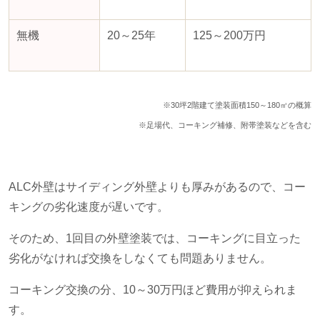
無機
20～
25
年
125～
200
万円
※30坪2階建て塗装面積150～180㎡の概算
※足場代、コーキング補修、附帯塗装などを含む
ALC外壁はサイディング外壁よりも厚みがあるので、コー
キングの劣化速度が遅いです。
そのため、
1
回目の外壁塗装では、コーキングに目立った
劣化がなければ交換をしなくても問題ありません。
コーキング交換の分、
10
～
30
万円ほど費用が抑えられま
す。