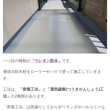
一つ目の種類が
「ウレタン防水」
です。
液状の防水材をローラーやハケで塗って施工していきま
す。
工法は、
「密着工法」
と
「通気緩衝(つうきかんしょう)工
法」
の
2
種類があります。
「密着工法」は雨漏りしておらずベランダやバルコニーな