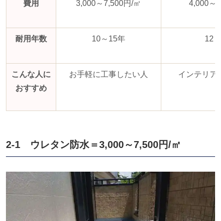
費用
3,000～
7,500
円
/
㎡
4,000～
8
耐用年数
10～
15
年
12
こんな人に
お手軽に工事したい人
インテリア
おすすめ
2-1 ウレタン防水＝
3,000
～
7,500
円
/
㎡