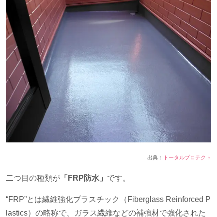
出典：
トータルプロテクト
二つ目の種類が
「FRP防水」
です。
“
FRP
”とは繊維強化プラスチック（
Fiberglass Reinforced P
lastics
）の略称で、ガラス繊維などの補強材で強化された