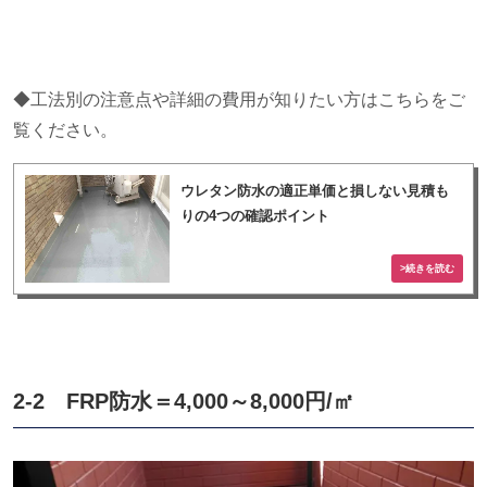
◆工法別の注意点や詳細の費用が知りたい方はこちらをご
覧ください。
ウレタン防水の適正単価と損しない見積も
りの4つの確認ポイント
2-2
FRP
防水＝
4,000
～
8,000
円
/
㎡