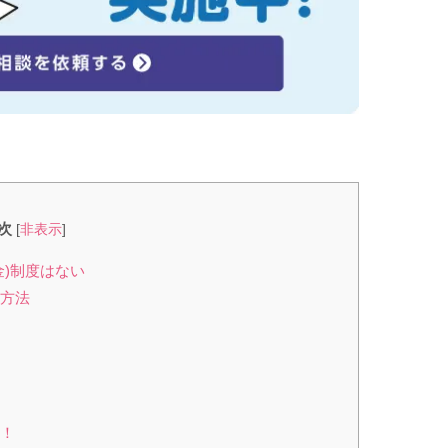
次
[
非表示
]
金)制度はない
る方法
へ！