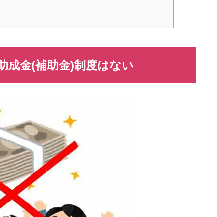
助成金
(
補助金
)
制度はない