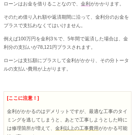
ローンはお金を借りることなので、
金利
がかかります。
そのため借り入れ額や返済期間に沿って、金利分のお金を
プラスで支払わなくてはいけません。
例えば
100
万円を金利
3
％で、
5
年間で返済した場合は、金
利分の支払いが
78,121
円プラスされます。
ローンは支払額にプラスして金利がかかり、その分トータ
ルの支払い費用が上がります。
[ここに注意！]
金利がかかるのはデメリットですが、最適な工事のタイ
ミングを逃してしまうと、あとで工事しようとした時に
は修理箇所が増えて、
金利以上の工事費用
がかかる可能