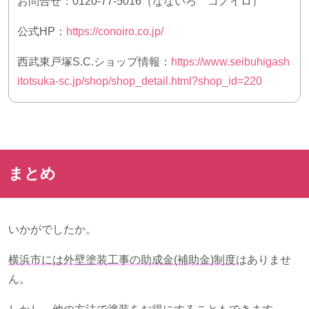
お問合せ：
0120-77-5016
（なないろ コノイロ）
公式
HP
：
https://conoiro.co.jp/
西武東戸塚
S.C.
ショップ情報：
https://www.seibuhigash
itotsuka-sc.jp/shop/shop_detail.html?shop_id=220
まとめ
いかがでしたか。
横浜市には外壁塗装工事の助成金
(
補助金
)
制度
はありませ
ん。