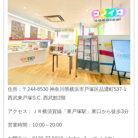
住所：〒
244-8530
神奈川県横浜市戸塚区品濃町
537-1
西武東戸塚
S.C.
西武館
2
階
アクセス：ＪＲ横須賀線「東戸塚駅」東口から徒歩
3
分
営業時間：
10:00
～
20:00