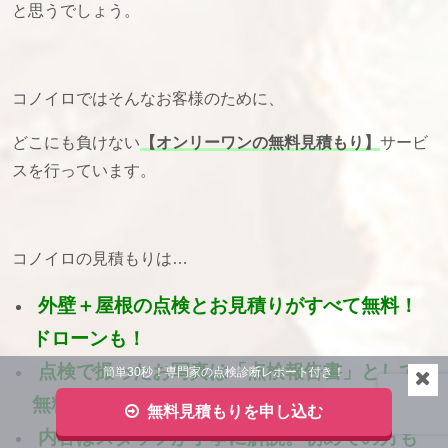
と思うでしょう。
コノイロではそんなお客様のために、
どこにも負けない
【オンリーワンの無料見積もり】
サービ
スを行っています。
コノイロの見積もりは…
外壁＋屋根の点検とお見積りがすべて無料！
ドローンも！
点検で撮ったお写真は「点検報告書」として
簡単30秒！専門家の点検診断レポート付き！
無料進呈。
無料見積もりを申し込む
内容はスタッフが丁寧に解説。初めての方も