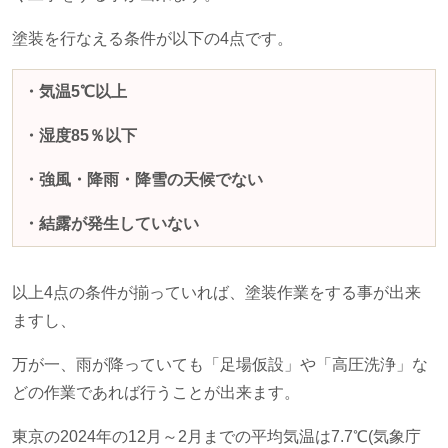
塗装を行なえる条件が以下の
4
点です。
・気温5℃以上
・湿度85％以下
・強風・降雨・降雪の天候でない
・結露が発生していない
以上
4
点の条件が揃っていれば、塗装作業をする事が出来
ますし、
万が一、雨が降っていても「足場仮設」や「高圧洗浄」な
どの作業であれば行うことが出来ます。
東京の
2024
年の
12
月～
2
月までの平均気温は7.7℃
(
気象庁