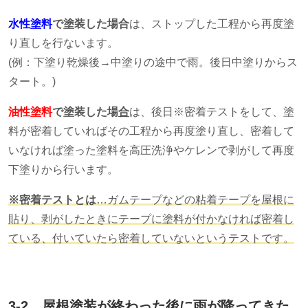
水性塗料
で塗装した場合
は、ストップした工程から再度塗
り直しを行ないます。
(例：下塗り乾燥後→中塗りの途中で雨。後日中塗りからス
タート。
)
油性塗料
で塗装した場
合
は、後日※密着テストをして、塗
料が密着していればその工程から再度塗り直し、密着して
いなければ塗った塗料を高圧洗浄やケレンで剥がして再度
下塗りから行います。
※密着テストとは
…ガムテープなどの粘着テープを屋根に
貼り、剥がしたときにテープに塗料が付かなければ密着し
ている、付いていたら密着していないというテストです。
3-2 屋根塗装が終わった後に雨が降ってきた