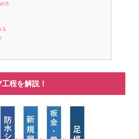
極め方
れる
る
7
工程を解説！