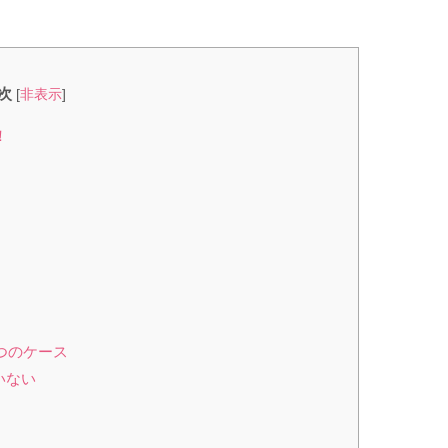
次
[
非表示
]
！
つのケース
いない