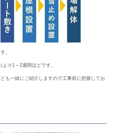
ます。
およそ
1
～
2
週間ほどです。
なども一緒にご紹介しますので工事前に把握してお