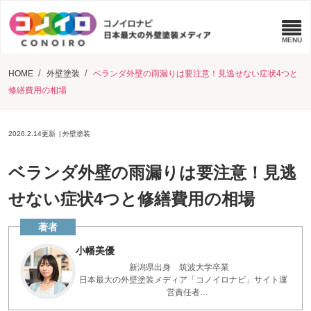
HOME
外壁塗装
ベランダ外壁の雨漏りは要注意！見逃せない症状4つと
修繕費用の相場
2026.2.14
更新
外壁塗装
ベランダ外壁の雨漏りは要注意！見逃
せない症状4つと修繕費用の相場
小幡美優
新潟県出身 筑波大学卒業
日本最大の外壁塗装メディア「コノイロナビ」サイト運
営責任者
点検診断200件以上実施 お家を長く保つアドバイスを、