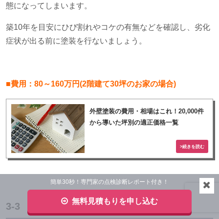
態になってしまいます。
築
10
年を目安にひび割れやコケの有無などを確認し、劣化
症状が出る前に塗装を行ないましょう。
■費用：80～160万円(2階建て30坪のお家の場合)
外壁塗装の費用・相場はこれ！20,000件
から導いた坪別の適正価格一覧
簡単30秒！専門家の点検診断レポート付き！
無料見積もりを申し込む
3-3 ベランダ防水