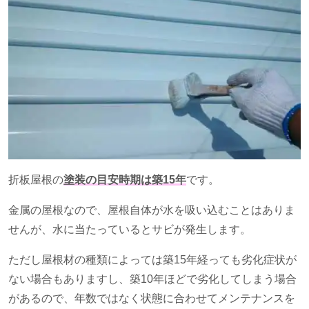
折板屋根の
塗装の目安時期は築
15
年
です。
金属の屋根なので、屋根自体が水を吸い込むことはありま
せんが、水に当たっているとサビが発生します。
ただし屋根材の種類によっては築
15
年経っても劣化症状が
ない場合もありますし、築
10
年ほどで劣化してしまう場合
があるので、年数ではなく状態に合わせてメンテナンスを