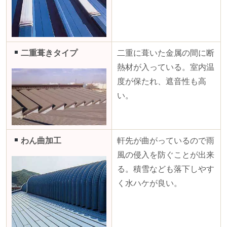
二重葺きタイプ
二重に葺いた金属の間に断
熱材が入っている。室内温
度が保たれ、遮音性も高
い。
わん曲加工
軒先が曲がっているので雨
風の侵入を防ぐことが出来
る。積雪なども落下しやす
く水ハケが良い。