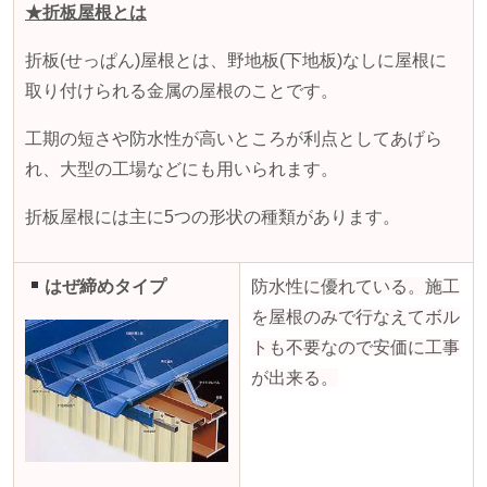
★折板屋根とは
折板
(
せっぱん
)
屋根とは、野地板
(
下地板
)
なしに屋根に
取り付けられる金属の屋根のことです。
工期の短さや防水性が高いところが利点としてあげら
れ、大型の工場などにも用いられます。
折板屋根には主に
5
つの形状の種類があります。
はぜ締めタイプ
防水性に優れている。施工
を屋根のみで行なえてボル
トも不要なので安価に工事
が出来る。