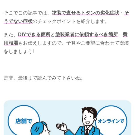
そこでこの記事では、
塗装で直せるトタンの劣化症状
・
そ
うでない症状
のチェックポイントを紹介します。
また、
DIYできる箇所
と
塗装業者に依頼するべき箇所
、
費
用相場
もお伝えしますので、予算やご要望に合わせて塗装
をしましょう
!
是非、最後まで読んでみて下さいね。