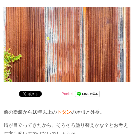
も多数。
職人としての目線、またアートを学んだ者としての目線
で、お客様に役立つ情報をお届けします！
Pocket
前の塗装から
10
年以上の
トタン
の屋根と外壁。
錆が目立ってきたから、そろそろ塗り替えかな？とお考え
の方も多いのではないでしょうか。