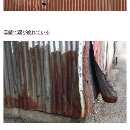
⑤錆で端が崩れている