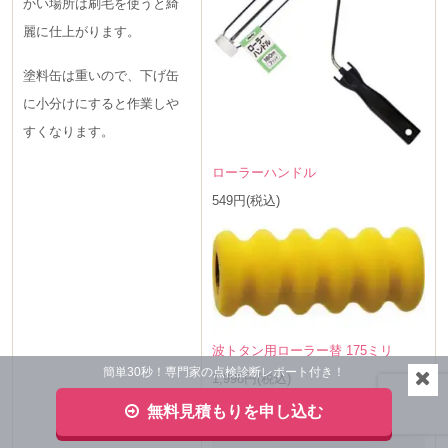
かい場所は刷毛を使うと綺
麗に仕上がります。
塗料缶は重いので、
下げ缶
に小分けにすると作業しや
すくなります。
ローラーハンドル
549円(税込)
波トタン用ローラー替 175ミリ
簡単30秒！専門家の点検診断レポート付き！
1,998円(税込)
■ハケ
無料見積もりを申し込む