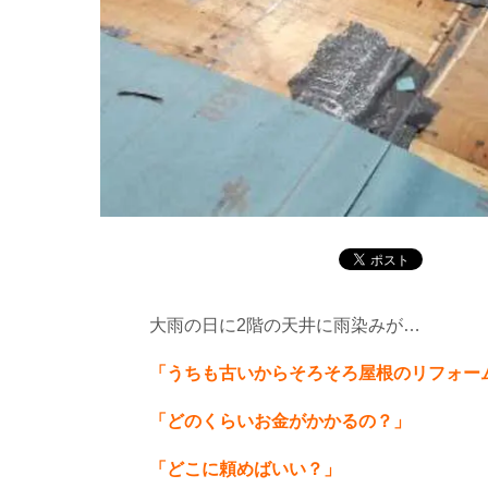
大雨の日に
2
階の天井に雨染みが…
「うちも古いからそろそろ屋根のリフォー
「どのくらいお金がかかるの？」
「どこに頼めばいい？」