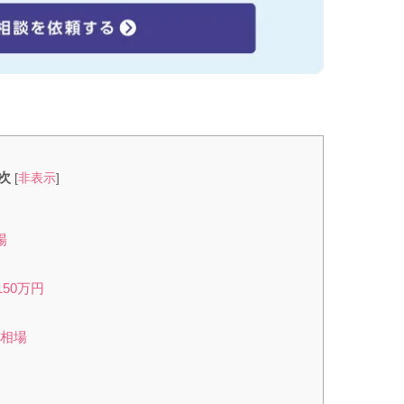
次
[
非表示
]
場
150万円
用相場