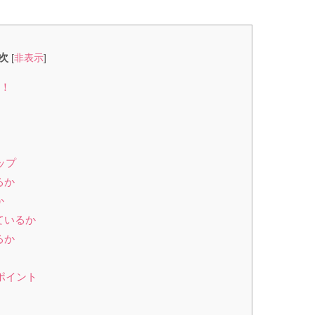
次
[
非表示
]
に！
ップ
るか
か
ているか
るか
ポイント